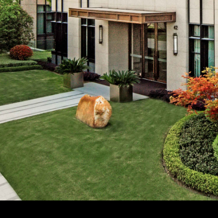
绝不让每一位客户和业主因台风而耽误办公，用实际行动诠
央行：继续实施好适度宽松的货币政策，稳妥化解重点领域
2025年国开行发放城市建设领域贷款1.16万亿元
房地产明年会采取哪些措施？中央财办最新回应
发改委：推动REITs进一步扩围至城市更新设施、酒店、
住建部：城市更新工作要在四方面“下功夫”
央行：着力推动保障性住房再贷款等金融政策措施落地见效
住建部：加快构建房地产发展新模式，完善商品房开发、融
划重点！未来房地产将重点关注这三个方面
战高温，当“热情”遇到“热天”