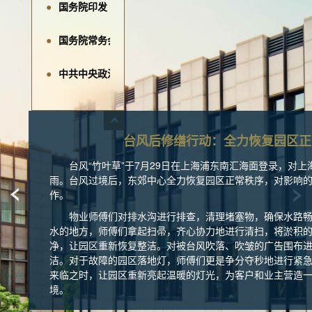
国务院印发《城市更新“十五五”规划》
国务院常务会议：持续推进房地产等领域风险化解
中共中央政治局召开会议 分析研究当前经济形势和经济工
央行货币政策委员会：继续实施适度宽松的货币政策
东郊中心：携手仲量联行，开启物业新篇章
台风后修缮行动：全力恢复园区正
台风“竹叶草”于7月29日在上海浦东南汇海面登录，对
财政部：落实好专项债券支持收购存量商品房用作保障性住
雨。台风过境后，东郊中心全力恢复园区正常秩序，对影响
作。
两部门：新增建设用地原则上不用于经营性房地产开发
物业师傅们对排水沟进行排查，清理堵塞物，确保水路
水的地方，师傅们拿起扫帚，齐心协力地进行清扫，将淤积
央行货币政策报告：继续实施好适度宽松的货币政策
净，让园区重新恢复整洁。对被台风吹落、吹皱的广告围布
洁。对于故障的园区落地灯，师傅们更是争分夺秒地进行紧
央行：落实好结构性货币政策工具增量政策，加强与财政政
来临之时，让园区重新亮起温暖的灯光，为客户和业主营造
境。
东郊中心：跃马灯辉，开启祥瑞新程
东郊中心为恢复台风后的园区正常运作，全体人员齐心协