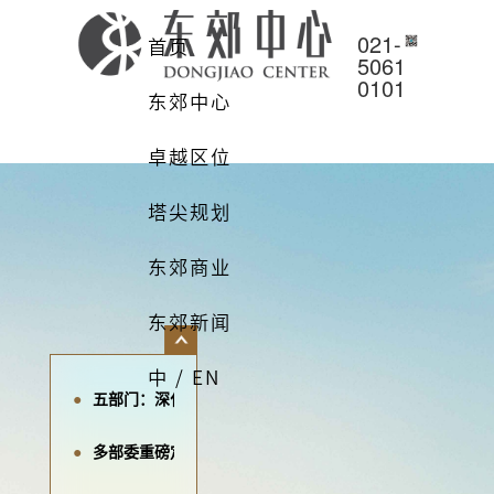
021-
首页
5061
0101
东郊中心
卓越区位
塔尖规划
东郊商业
东郊新闻
中 / EN
五部门：深化“带押过户”改革，方便企业购置各类不动产
多部委重磅定调！城市更新“十五五”规划加快落地