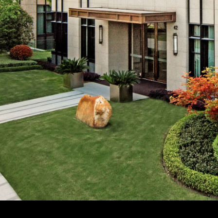
作用，进一步打通中小微企业融资的堵点和卡点。着力推动
央行：继续实施好适度宽松的货币政策，稳妥化解重点领域
效，加大存量商品房和存量土地盘活力度，巩固房地产市场
基础性制度，助力构建房地产发展新模式。切实推进金融高
2025年国开行发放城市建设领域贷款1.16万亿元
件下经济金融管理能力和风险防控能力。
消息来源：中房网
房地产明年会采取哪些措施？中央财办最新回应
发改委：推动REITs进一步扩围至城市更新设施、酒店、
住建部：城市更新工作要在四方面“下功夫”
央行：着力推动保障性住房再贷款等金融政策措施落地见效
住建部：加快构建房地产发展新模式，完善商品房开发、融
划重点！未来房地产将重点关注这三个方面
战高温，当“热情”遇到“热天”