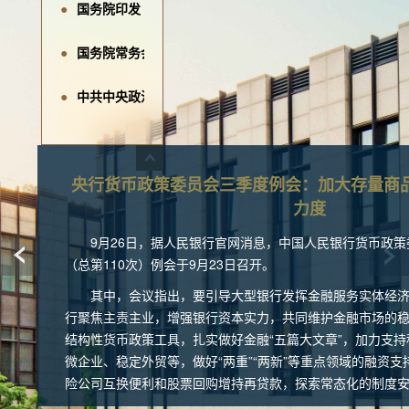
国务院印发《城市更新“十五五”规划》
国务院常务会议：持续推进房地产等领域风险化解
中共中央政治局召开会议 分析研究当前经济形势和经济工
央行货币政策委员会：继续实施适度宽松的货币政策
东郊中心：携手仲量联行，开启物业新篇章
央行货币政策委员会三季度例会：加大存量商
力度
财政部：落实好专项债券支持收购存量商品房用作保障性住
9月26日，据人民银行官网消息，中国人民银行货币政策委
（总第110次）例会于9月23日召开。
两部门：新增建设用地原则上不用于经营性房地产开发
其中，会议指出，要引导大型银行发挥金融服务实体经济
央行货币政策报告：继续实施好适度宽松的货币政策
行聚焦主责主业，增强银行资本实力，共同维护金融市场的
结构性货币政策工具，扎实做好金融“五篇大文章”，加力支
央行：落实好结构性货币政策工具增量政策，加强与财政政
微企业、稳定外贸等，做好“两重”“两新”等重点领域的融资
险公司互换便利和股票回购增持再贷款，探索常态化的制度
东郊中心：跃马灯辉，开启祥瑞新程
持续做好支持民营经济发展壮大的金融服务，充分发挥支持