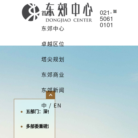
021-
首页
5061
0101
东郊中心
卓越区位
塔尖规划
东郊商业
东郊新闻
中 / EN
五部门：深化“带押过户”改革，方便企业购置各类不动产
多部委重磅定调！城市更新“十五五”规划加快落地