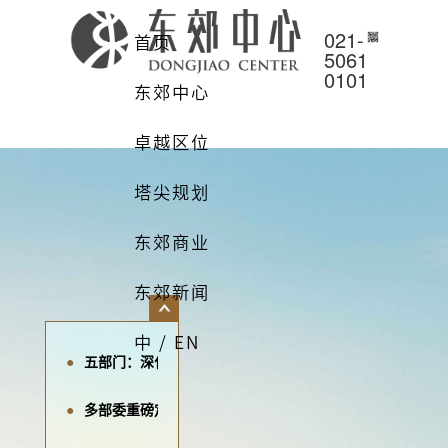
021-
首页
5061
0101
东郊中心
卓越区位
塔尖规划
东郊商业
东郊新闻
中 / EN
五部门：深化“带押过户”改革，方便企业购置各类不动产
多部委重磅定调！城市更新“十五五”规划加快落地