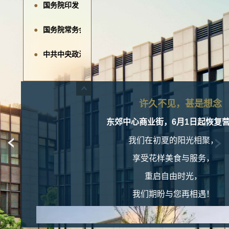
国务院印发《城市更新“十五五”规划》
国务院常务会议：持续推进房地产等领域风险化解
中共中央政治局召开会议 分析研究当前经济形势和经济工
央行货币政策委员会：继续实施适度宽松的货币政策
东郊中心：携手仲量联行，开启物业新篇章
许久不见，甚是想念
东郊中心商业街，6月1日起恢复
财政部：落实好专项债券支持收购存量商品房用作保障性住
我们在初夏的阳光相聚，
两部门：新增建设用地原则上不用于经营性房地产开发
享受花样美食与服务，
央行货币政策报告：继续实施好适度宽松的货币政策
重启自由时光，
我们期盼与您再相遇！
央行：落实好结构性货币政策工具增量政策，加强与财政政
东郊中心：跃马灯辉，开启祥瑞新程