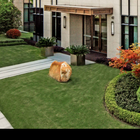
央行：继续实施好适度宽松的货币政策，稳妥化解重点领域
2025年国开行发放城市建设领域贷款1.16万亿元
房地产明年会采取哪些措施？中央财办最新回应
发改委：推动REITs进一步扩围至城市更新设施、酒店、
住建部：城市更新工作要在四方面“下功夫”
央行：着力推动保障性住房再贷款等金融政策措施落地见效
6月1日起
，
东郊中心商业街正式恢复营业
，
各商户将在
提下
有序复工
。今天和大家见面并提供服务的商铺如下：
住建部：加快构建房地产发展新模式，完善商品房开发、融
划重点！未来房地产将重点关注这三个方面
一、
胡舍台湾私房牛肉面
（外卖或线下取餐）
战高温，当“热情”遇到“热天”