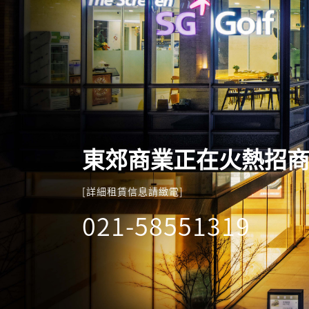
東郊商業正在火熱招
[詳細租賃信息請緻電]
021-58551319